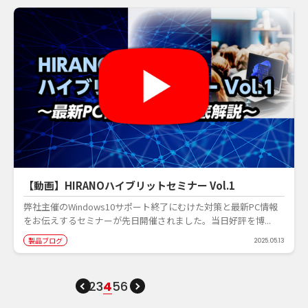
【動画】HIRANOハイブリットセミナー Vol.1
弊社主催のWindows10サポート終了にむけた対策と最新PC情報
をお伝えするセミナーが先日開催されました。当日好評を博...
製品ブログ
2025.05.13
2
3
4
5
6