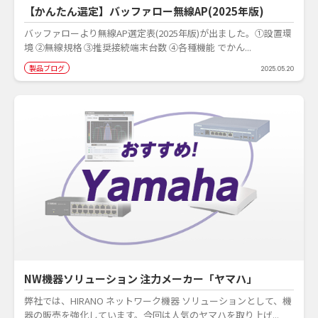
【かんたん選定】バッファロー無線AP(2025年版)
バッファローより無線AP選定表(2025年版)が出ました。①設置環
境 ②無線規格 ③推奨接続端末台数 ④各種機能 でかん...
製品ブログ
2025.05.20
NW機器ソリューション 注力メーカー「ヤマハ」
弊社では、HIRANO ネットワーク機器 ソリューションとして、機
器の販売を強化しています。今回は人気のヤマハを取り上げ...