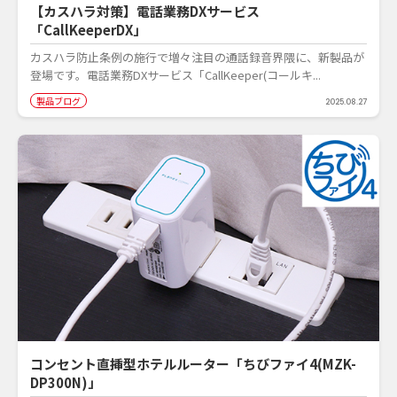
【カスハラ対策】電話業務DXサービス
「CallKeeperDX」
カスハラ防止条例の施行で増々注目の通話録音界隈に、新製品が
登場です。電話業務DXサービス「CallKeeper(コールキ...
製品ブログ
2025.08.27
コンセント直挿型ホテルルーター「ちびファイ4(MZK-
DP300N)」