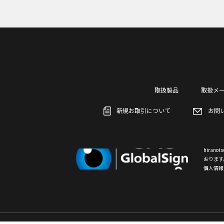
取扱製品
取扱メ
新規お取引について
お問
hiran
おります
個人情報