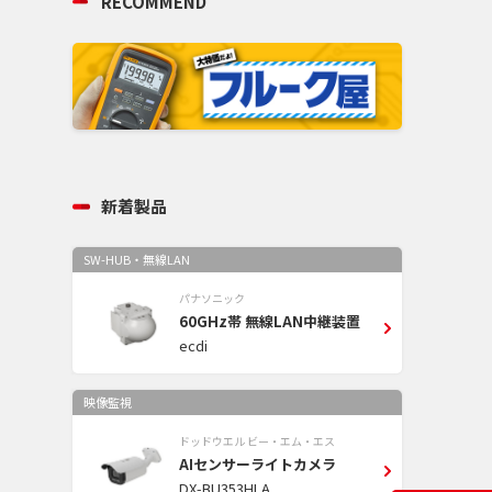
RECOMMEND
新着製品
SW-HUB・無線LAN
パナソニック
60GHz帯 無線LAN中継装置
ecdi
映像監視
ドッドウエル ビー・エム・エス
AIセンサーライトカメラ
DX-BU353HLA