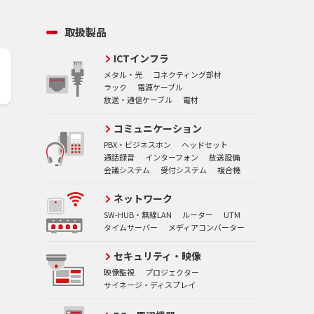
取扱製品
ICTインフラ
メタル・光
コネクティング部材
ラック
電源ケーブル
放送・通信ケーブル
電材
コミュニケーション
PBX・ビジネスホン
ヘッドセット
通話録音
インターフォン
放送設備
会議システム
受付システム
複合機
ネットワーク
SW-HUB・無線LAN
ルーター
UTM
タイムサーバー
メディアコンバーター
セキュリティ・映像
映像監視
プロジェクター
サイネージ・ディスプレイ