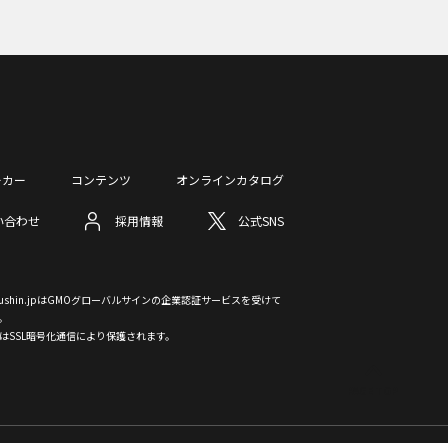
ーカー
コンテンツ
オンラインカタログ
い合わせ
採用情報
公式SNS
otsushin.jpはGMOグローバルサインの企業認証サービスを受けて
。
はSSL暗号化通信により保護されます。
PAGE TOP