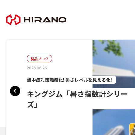
製品ブログ
製品ブログ
製品ブログ
製品ブログ
製品ブログ
2026.06.29
2026.06.25
2026.06.11
2026.05.22
2026.05.21
電気ツールやサーモグラフィー関連製品等が特価
熱中症対策義務化! 暑さレベルを見える化!
現場に行かずにネットワークシステムを復旧!
最小限のスペースで最大限のパフォーマンスを
やり直しの削減と接続品質の向上
ECサイト「フルーク屋」がオー
キングジム「暑さ指数計シリー
TERADA「自動リブートタップ
岩崎通信機「Frespec Ⅲ」
フジクラ 多心光ファイバ融着接
ンしました!
ズ」
(NW保守用タップ)」
機「100R Kit」