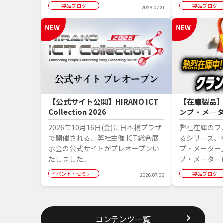
製品ブログ
製品ブログ
2026.07.31
【公式サイト公開】HIRANO ICT
【在庫製品
Collection 2026
ンプ・メー
2026年10月16日(金)に日本橋プラザ
弊社在庫のフ
で開催される、弊社主催 ICT総合展
るシリーズ、
示会の公式サイトがプレオープンい
プ・メーター
たしました...
プ・メーターは
イベント・セミナー
製品ブログ
2026.07.06
コンテンツ一覧