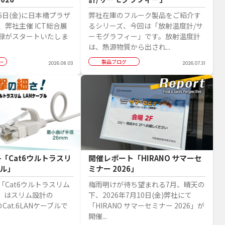
16日(金)に日本橋プラザ
弊社在庫のフルーク製品をご紹介す
弊社主催 ICT総合展
るシリーズ、今回は「放射温度計/サ
録がスタートいたしま
ーモグラフィー」です。放射温度計
は、熱源物質から出され...
ー
製品ブログ
2026.08.03
2026.07.31
「Cat6ウルトラスリ
開催レポート「HIRANO サマーセ
ブル」
ミナー 2026」
「Cat6ウルトラスリム
梅雨明けが待ち望まれる7月、晴天の
ル」はスリム設計の
下、2026年7月10日(金)弊社にて
のCat.6LANケーブルで
「HIRANO サマーセミナー 2026」が
開催...