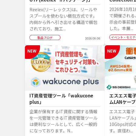
2026年10月
Reelex(リーレックス)は、リールや
で開催される、
スプールを使わない梱包方式です。
示会の事前登
内側から外へ引き出せる構造で梱包
した。本展...
されており、施工...
イベント・セミナ
製品ブログ
2026.08.06
IT資産管理ツール「wakucone
エスエス電子
plus」
ムLANケー
企業が保有するIT資産に関する情報
エスエス電子
を一元管理できるIT資産管理ツール
LANケーブ
は便利なツールとして、広く一般的
10Gbps対応
になっております。N...
す。直径わ...