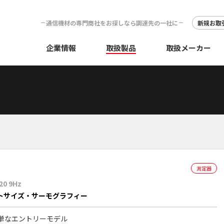
通信機材の専門商社をお探しなら調達先の一社に
新規お取
企業情報
取扱製品
取扱メーカー
測定器
20 9Hz
トサイズ・サーモグラフィー
単なエントリーモデル