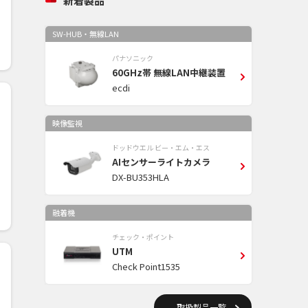
新着製品
SW-HUB・無線LAN
パナソニック
60GHz帯 無線LAN中継装置
ecdi
映像監視
ドッドウエル ビー・エム・エス
AIセンサーライトカメラ
DX-BU353HLA
融着機
チェック・ポイント
UTM
Check Point1535
取扱製品一覧