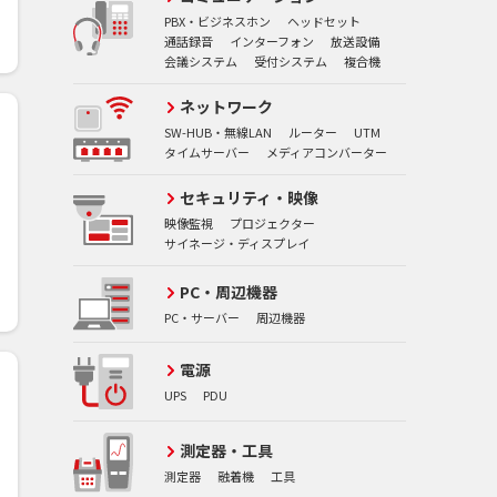
PBX・ビジネスホン
ヘッドセット
通話録音
インターフォン
放送設備
会議システム
受付システム
複合機
ネットワーク
SW-HUB・無線LAN
ルーター
UTM
タイムサーバー
メディアコンバーター
セキュリティ・映像
映像監視
プロジェクター
サイネージ・ディスプレイ
PC・周辺機器
PC・サーバー
周辺機器
電源
UPS
PDU
測定器・工具
測定器
融着機
工具