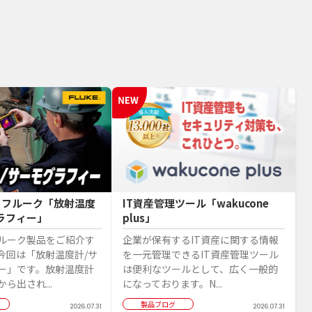
】フルーク「放射温度
IT資産管理ツール「wakucone
ラフィー」
plus」
ルーク製品をご紹介す
企業が保有するIT資産に関する情報
今回は「放射温度計/サ
を一元管理できるIT資産管理ツール
ー」です。放射温度計
は便利なツールとして、広く一般的
ら出され...
になっております。N...
製品ブログ
2026.07.31
2026.07.31