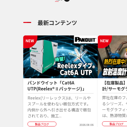
最新コンテンツ
パンドウイット「Cat6A
【在庫製品
UTP(Reelex®Ⅱパッケージ)」
計/サーモグ
弊社在庫のフ
Reelex(リーレックス)は、リールや
るシリーズ、
スプールを使わない梱包方式です。
ーモグラフィ
内側から外へ引き出せる構造で梱包
は、熱源物質か
されており、施工...
製品ブログ
製品ブログ
2026.08.06