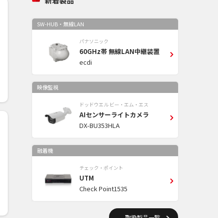
新着製品
SW-HUB・無線LAN
パナソニック
60GHz帯 無線LAN中継装置
ecdi
映像監視
ドッドウエル ビー・エム・エス
AIセンサーライトカメラ
DX-BU353HLA
融着機
チェック・ポイント
UTM
Check Point1535
取扱製品一覧