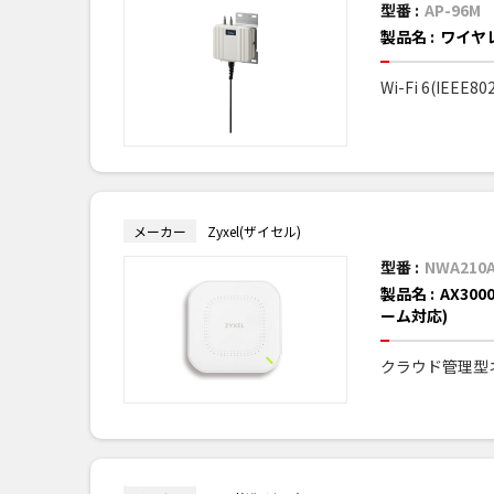
型番 :
AP-96M
製品名 :
ワイヤ
Wi-Fi 6(IEE
メーカー
Zyxel(ザイセル)
型番 :
NWA210
製品名 :
AX30
ーム対応)
クラウド管理型