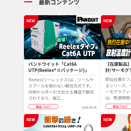
最新コンテンツ
パンドウイット「Cat6A
【在庫製品
UTP(Reelex®Ⅱパッケージ)」
計/サーモグ
弊社在庫のフ
Reelex(リーレックス)は、リールや
るシリーズ、
スプールを使わない梱包方式です。
ーモグラフィ
内側から外へ引き出せる構造で梱包
は、熱源物質か
されており、施工...
製品ブログ
製品ブログ
2026.08.06