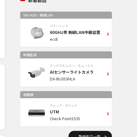
新着製品
SW-HUB・無線LAN
パナソニック
60GHz帯 無線LAN中継装置
ecdi
映像監視
ドッドウエル ビー・エム・エス
AIセンサーライトカメラ
DX-BU353HLA
融着機
チェック・ポイント
UTM
Check Point1535
取扱製品一覧