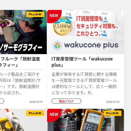
】フルーク「放射温度
IT資産管理ツール「wakucone
ラフィー」
plus」
ルーク製品をご紹介す
企業が保有するIT資産に関する情報
今回は「放射温度計/サ
を一元管理できるIT資産管理ツール
ー」です。放射温度計
は便利なツールとして、広く一般的
ら出され...
になっております。N...
製品ブログ
2026.07.31
2026.07.31