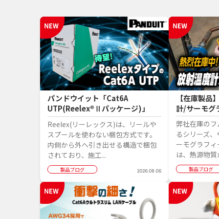
パンドウイット「Cat6A
【在庫製品
UTP(Reelex®Ⅱパッケージ)」
計/サーモグ
弊社在庫のフ
Reelex(リーレックス)は、リールや
るシリーズ、
スプールを使わない梱包方式です。
ーモグラフィ
内側から外へ引き出せる構造で梱包
は、熱源物質か
されており、施工...
製品ブログ
製品ブログ
2026.08.06