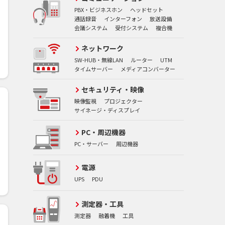
PBX・ビジネスホン
ヘッドセット
通話録音
インターフォン
放送設備
会議システム
受付システム
複合機
ネットワーク
SW-HUB・無線LAN
ルーター
UTM
タイムサーバー
メディアコンバーター
セキュリティ・映像
映像監視
プロジェクター
サイネージ・ディスプレイ
PC・周辺機器
PC・サーバー
周辺機器
電源
UPS
PDU
測定器・工具
測定器
融着機
工具