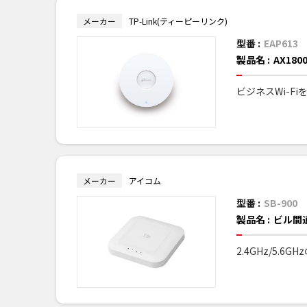
メーカー
TP-Link(ティーピーリンク)
型番 :
EAP613
製品名 :
AX18
ビジネスWi-F
メーカー
アイコム
型番 :
SB-900
製品名 :
ビル間
2.4GHz/5.