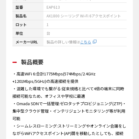
型番
EAP613
製品名
AX1800 シーリング Wi-Fi 6アクセスポイント
ロット
1
単位
台
メーカーURL
製品の詳しい情報は
こちら
製品概要
・高速WiFi 6:合計1775Mbps(574Mbps/2.4GHz
+1201Mbps/5GHz)の高速接続を提供
・混雑した環境でも繋がる:従来規格と比べて4倍の端末に同時
接続可能なため、オフィスや学校に最適
・Omada SDNで一括管理:ゼロタッチプロビジョニング(ZTP)・
集中型クラウド管理・インテリジェントモニタリング等が利用
可能
・シームレスローミング:ストリーミングやオンライン会議をし
ながらWiFiアクセスポイント(AP)間を移動したとしても、接続