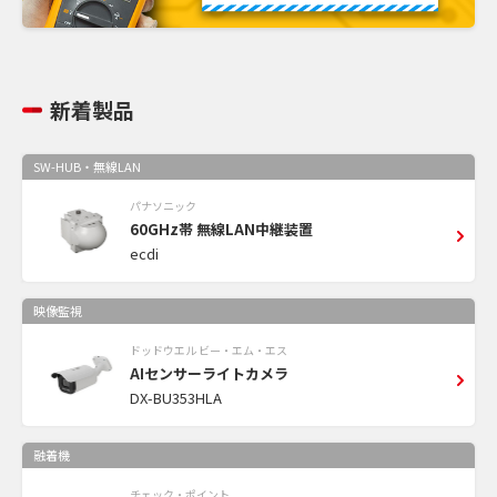
新着製品
SW-HUB・無線LAN
パナソニック
60GHz帯 無線LAN中継装置
ecdi
映像監視
ドッドウエル ビー・エム・エス
AIセンサーライトカメラ
DX-BU353HLA
融着機
チェック・ポイント