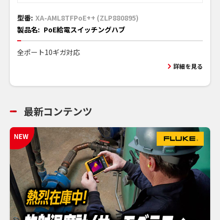
型番:
XA-AML8TFPoE++ (ZLP880895)
製品名:
PoE給電スイッチングハブ
全ポート10ギガ対応
詳細を見る
最新コンテンツ