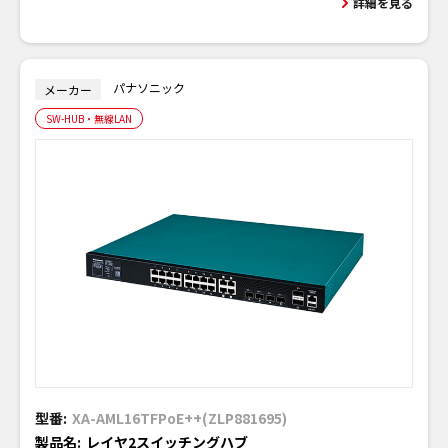
詳細を見る
パナソニック
メーカー
SW-HUB・無線LAN
型番:
XA-AML16TFPoE++(ZLP881695)
製品名:
レイヤ2スイッチングハブ