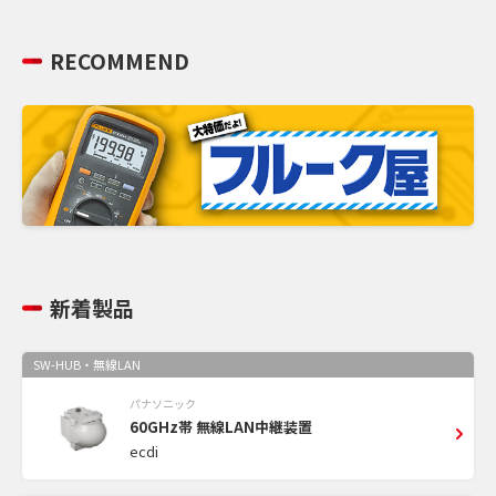
RECOMMEND
新着製品
SW-HUB・無線LAN
パナソニック
60GHz帯 無線LAN中継装置
ecdi