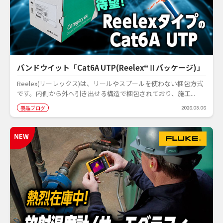
パンドウイット「Cat6A UTP(Reelex®Ⅱパッケージ)」
Reelex(リーレックス)は、リールやスプールを使わない梱包方式
です。内側から外へ引き出せる構造で梱包されており、施工...
製品ブログ
2026.08.06