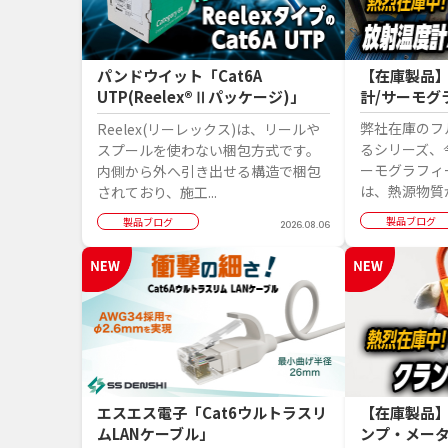
パンドウイット「Cat6A
【在庫製品
UTP(Reelex®Ⅱパッケージ)」
計/サーモグ
弊社在庫のフ
Reelex(リーレックス)は、リールや
るシリーズ、
スプールを使わない梱包方式です。
ーモグラフィ
内側から外へ引き出せる構造で梱包
は、熱源物質か
されており、施工...
製品ブログ
製品ブログ
2026.08.06
エスエス電子「Cat6ウルトラスリ
【在庫製品
ムLANケーブル」
ンプ・メー