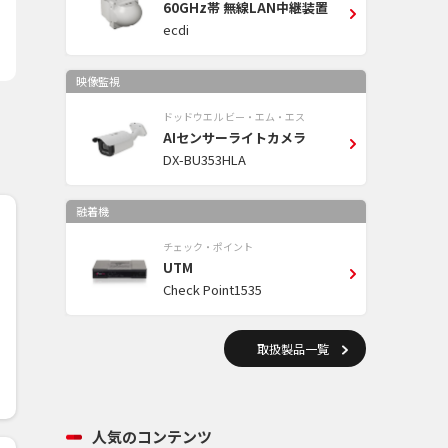
60GHz帯 無線LAN中継装置
ecdi
映像監視
ドッドウエル ビー・エム・エス
AIセンサーライトカメラ
DX-BU353HLA
融着機
チェック・ポイント
UTM
Check Point1535
取扱製品一覧
人気のコンテンツ