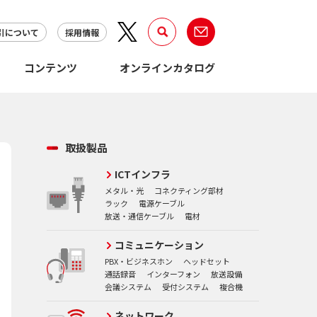
引について
採用情報
コンテンツ
オンラインカタログ
取扱製品
ICTインフラ
メタル・光
コネクティング部材
ラック
電源ケーブル
放送・通信ケーブル
電材
コミュニケーション
PBX・ビジネスホン
ヘッドセット
通話録音
インターフォン
放送設備
会議システム
受付システム
複合機
ネットワーク