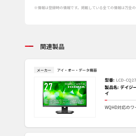
※情報は登録時の情報です。掲載している全ての情報は万全の
関連製品
メーカー
アイ・オー・データ機器
型番:
LCD-CQ2
製品名:
デイジー
イ
WQHD対応の