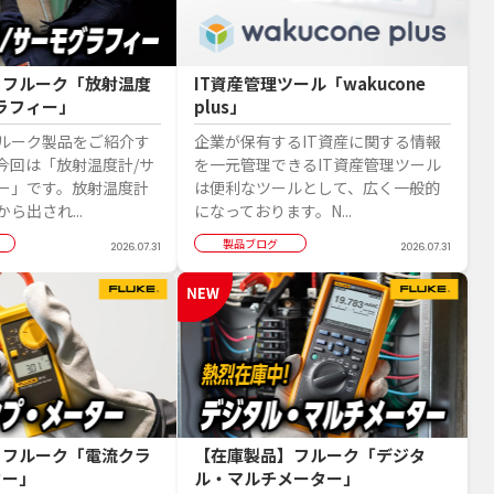
】フルーク「放射温度
IT資産管理ツール「wakucone
ラフィー」
plus」
ルーク製品をご紹介す
企業が保有するIT資産に関する情報
今回は「放射温度計/サ
を一元管理できるIT資産管理ツール
ー」です。放射温度計
は便利なツールとして、広く一般的
ら出され...
になっております。N...
製品ブログ
2026.07.31
2026.07.31
】フルーク「電流クラ
【在庫製品】フルーク「デジタ
ター」
ル・マルチメーター」