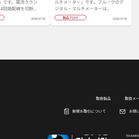
」です。電流クラン
ルチメーター」です。フルークのデ
回路配線を切断...
ジタル・マルチメーターは...
製品ブログ
2026.07.01
2026.07.01
取扱製品
取扱メ
新規お取引について
お問
hiran