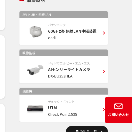
新着製品
SW-HUB・無線LAN
パナソニック
60GHz帯 無線LAN中継装置
ecdi
映像監視
ドッドウエル ビー・エム・エス
AIセンサーライトカメラ
DX-BU353HLA
融着機
チェック・ポイント
UTM
Check Point1535
お問い合わせ
取扱製品一覧