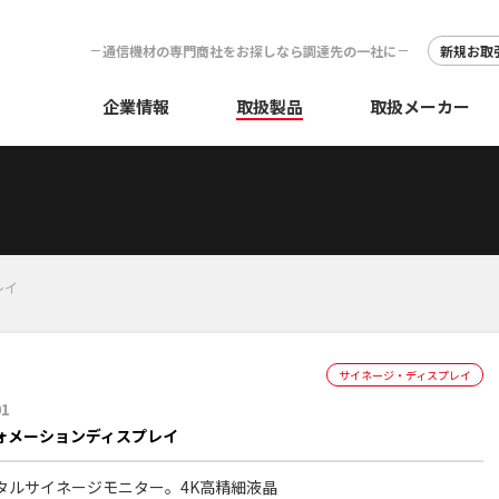
通信機材の専門商社をお探しなら調達先の一社に
新規お取
企業情報
取扱製品
取扱メーカー
レイ
サイネージ・ディスプレイ
01
ォメーションディスプレイ
タルサイネージモニター。4K高精細液晶