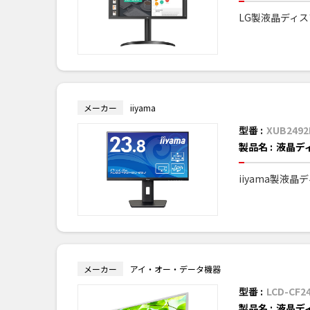
LG製液晶ディ
メーカー
iiyama
型番 :
XUB2492
製品名 :
液晶デ
iiyama製液
メーカー
アイ・オー・データ機器
型番 :
LCD-CF2
製品名 :
液晶デ