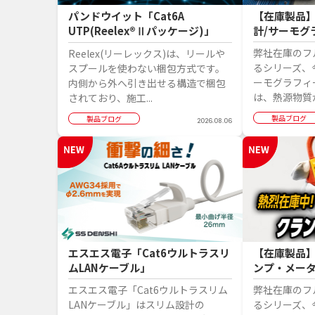
パンドウイット「Cat6A
【在庫製品
UTP(Reelex®Ⅱパッケージ)」
計/サーモグ
弊社在庫のフ
Reelex(リーレックス)は、リールや
るシリーズ、
スプールを使わない梱包方式です。
ーモグラフィ
内側から外へ引き出せる構造で梱包
は、熱源物質か
されており、施工...
製品ブログ
製品ブログ
2026.08.06
エスエス電子「Cat6ウルトラスリ
【在庫製品
ムLANケーブル」
ンプ・メー
エスエス電子「Cat6ウルトラスリム
弊社在庫のフ
LANケーブル」はスリム設計の
るシリーズ、