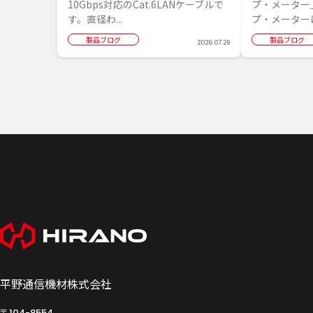
10Gbps対応のCat.6LANケーブルで
プ・メーター
す。直径わ...
プ・メーターは
製品ブログ
製品ブログ
2026.07.29
平野通信機材株式会社
〒104-8554