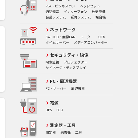
PBX・ビジネスホン
ヘッドセット
通話録音
インターフォン
放送設備
会議システム
受付システム
複合機
ネットワーク
SW-HUB・無線LAN
ルーター
UTM
タイムサーバー
メディアコンバーター
セキュリティ・映像
映像監視
プロジェクター
サイネージ・ディスプレイ
PC・周辺機器
PC・サーバー
周辺機器
電源
UPS
PDU
測定器・工具
測定器
融着機
工具