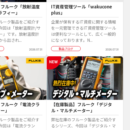
】フルーク「放射温度
IT資産管理ツール「wakucone
ラフィー」
plus」
ルーク製品をご紹介す
企業が保有するIT資産に関する情報
今回は「放射温度計/サ
を一元管理できるIT資産管理ツール
ー」です。放射温度計
は便利なツールとして、広く一般的
ら出され...
になっております。N...
製品ブログ
2026.07.31
2026.07.31
】フルーク「電流クラ
【在庫製品】フルーク「デジタ
ター」
ル・マルチメーター」
ルーク製品をご紹介す
弊社在庫のフルーク製品をご紹介す
今回は「電流クラン
るシリーズ、今回は「デジタル・マ