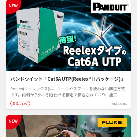
パンドウイット「Cat6A UTP(Reelex®Ⅱパッケージ)」
Reelex(リーレックス)は、リールやスプールを使わない梱包方式
です。内側から外へ引き出せる構造で梱包されており、施工...
製品ブログ
2026.08.06