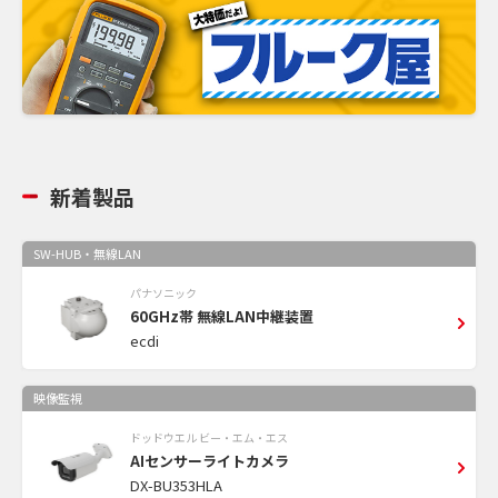
新着製品
SW-HUB・無線LAN
パナソニック
60GHz帯 無線LAN中継装置
ecdi
映像監視
ドッドウエル ビー・エム・エス
AIセンサーライトカメラ
DX-BU353HLA