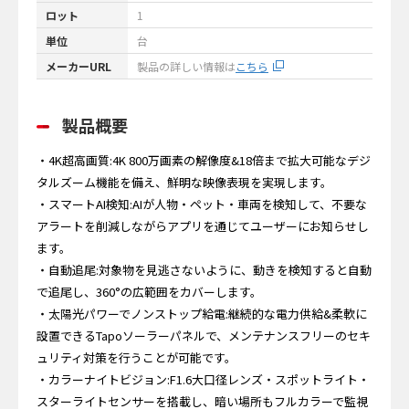
ロット
1
単位
台
メーカーURL
製品の詳しい情報は
こちら
製品概要
・4K超高画質:4K 800万画素の解像度&18倍まで拡大可能なデジ
タルズーム機能を備え、鮮明な映像表現を実現します。
・スマートAI検知:AIが人物・ペット・車両を検知して、不要な
アラートを削減しながらアプリを通じてユーザーにお知らせし
ます。
・自動追尾:対象物を見逃さないように、動きを検知すると自動
で追尾し、360°の広範囲をカバーします。
・太陽光パワーでノンストップ給電:継続的な電力供給&柔軟に
設置できるTapoソーラーパネルで、メンテナンスフリーのセキ
ュリティ対策を行うことが可能です。
・カラーナイトビジョン:F1.6大口径レンズ・スポットライト・
スターライトセンサーを搭載し、暗い場所もフルカラーで監視