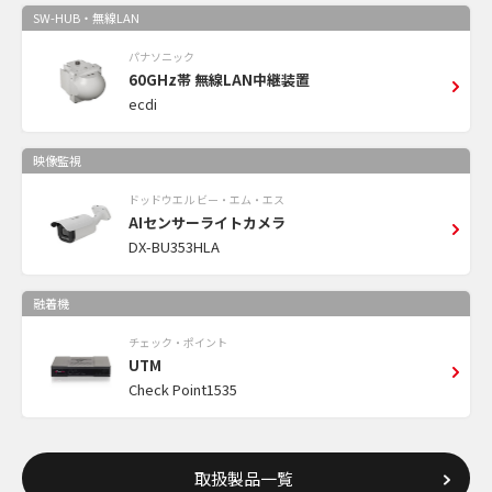
SW-HUB・無線LAN
パナソニック
60GHz帯 無線LAN中継装置
ecdi
映像監視
ドッドウエル ビー・エム・エス
AIセンサーライトカメラ
DX-BU353HLA
融着機
チェック・ポイント
UTM
Check Point1535
取扱製品一覧