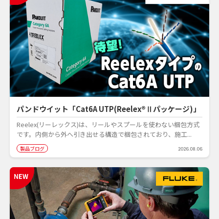
パンドウイット「Cat6A UTP(Reelex®Ⅱパッケージ)」
Reelex(リーレックス)は、リールやスプールを使わない梱包方式
です。内側から外へ引き出せる構造で梱包されており、施工...
製品ブログ
2026.08.06