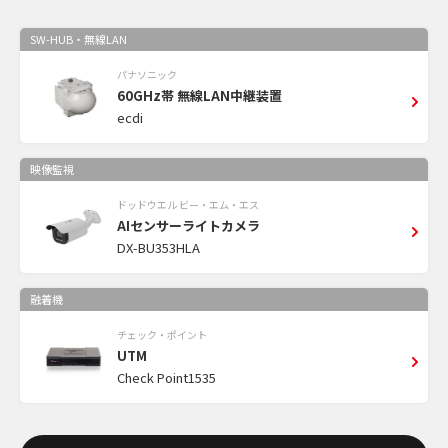
SW-HUB・無線LAN
パナソニック
60GHz帯 無線LAN中継装置
ecdi
映像監視
ドッドウエル ビー・エム・エス
AIセンサーライトカメラ
DX-BU353HLA
融着機
チェック・ポイント
UTM
Check Point1535