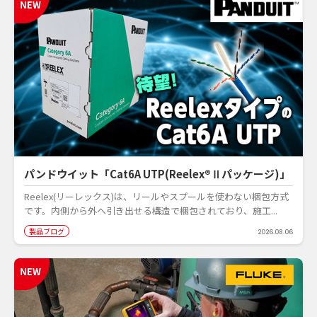
パンドウイット「Cat6A UTP(Reelex®Ⅱパッケージ)」
Reelex(リーレックス)は、リールやスプールを使わない梱包方式
です。内側から外へ引き出せる構造で梱包されており、施工...
製品ブログ
2026.08.06