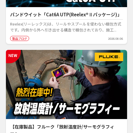
パンドウイット「Cat6A UTP(Reelex®Ⅱパッケージ)」
Reelex(リーレックス)は、リールやスプールを使わない梱包方式
です。内側から外へ引き出せる構造で梱包されており、施工...
製品ブログ
2026.08.06
【在庫製品】フルーク「放射温度計/サーモグラフィ
ー」