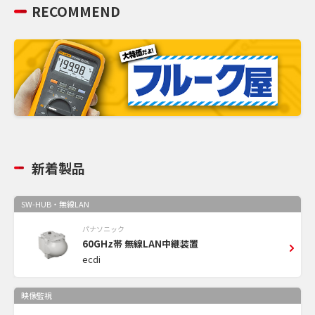
RECOMMEND
新着製品
SW-HUB・無線LAN
パナソニック
60GHz帯 無線LAN中継装置
ecdi
映像監視