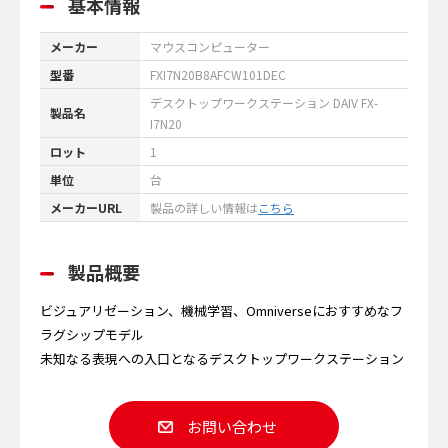
基本情報
メーカー
マウスコンピューター
型番
FXI7N20B8AFCW101DEC
デスクトップワークステーション DAIV FX-
製品名
I7N20
ロット
1
単位
台
メーカーURL
製品の詳しい情報は
こちら
製品概要
ビジュアリゼーション、機械学習、Omniverseにおすすめなフ
ラグシップモデル
未知なる表現への入口となるデスクトップワークステーション
お問い合わせ