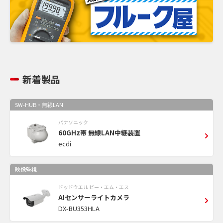
新着製品
SW-HUB・無線LAN
パナソニック
60GHz帯 無線LAN中継装置
ecdi
映像監視
ドッドウエル ビー・エム・エス
AIセンサーライトカメラ
DX-BU353HLA