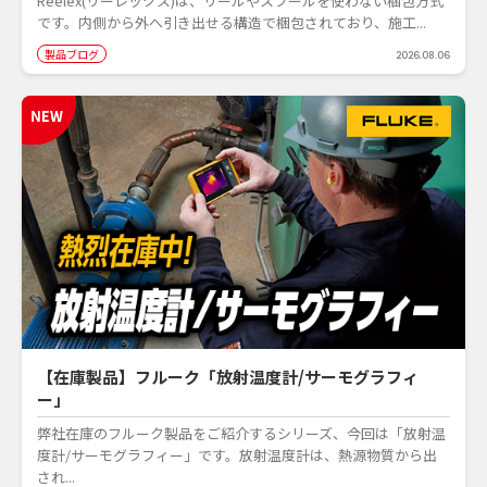
Reelex(リーレックス)は、リールやスプールを使わない梱包方式
です。内側から外へ引き出せる構造で梱包されており、施工...
製品ブログ
2026.08.06
【在庫製品】フルーク「放射温度計/サーモグラフィ
ー」
弊社在庫のフルーク製品をご紹介するシリーズ、今回は「放射温
度計/サーモグラフィー」です。放射温度計は、熱源物質から出
され...