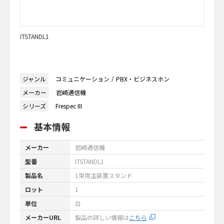
ITSTANDL1
ジャンル
コミュニケーション
PBX・ビジネスホン
メーカー
岩崎通信機
シリーズ
Frespec III
基本情報
メーカー
岩崎通信機
型番
ITSTANDL1
製品名
1架用主装置スタンド
ロット
1
単位
台
メーカーURL
製品の詳しい情報は
こちら