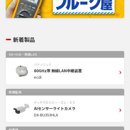
新着製品
SW-HUB・無線LAN
パナソニック
60GHz帯 無線LAN中継装置
ecdi
映像監視
ドッドウエル ビー・エム・エス
AIセンサーライトカメラ
DX-BU353HLA
融着機