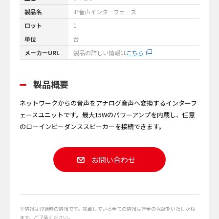
製品名
IP音声インターフェース
ロット
1
単位
台
メーカーURL
製品の詳しい情報は
こちら
製品概要
ネットワークからの音声をアナログ音声へ変換するインターフ
ェースユニットです。最大15Wのパワーアンプを内蔵し、任意
のローインピーダンススピーカーを接続できます。
お問い合わせ
※情報は登録時の情報です。掲載している全ての情報は万全の保証をいたしかね
ます。ご了承ください。