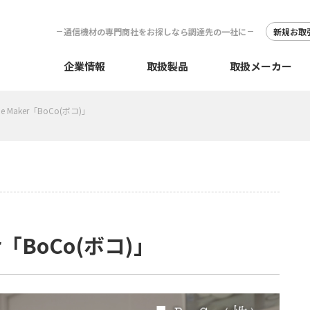
通信機材の専門商社をお探しなら調達先の一社に
新規お取
企業情報
取扱製品
取扱メーカー
the Maker「BoCo(ボコ)」
er「BoCo(ボコ)」