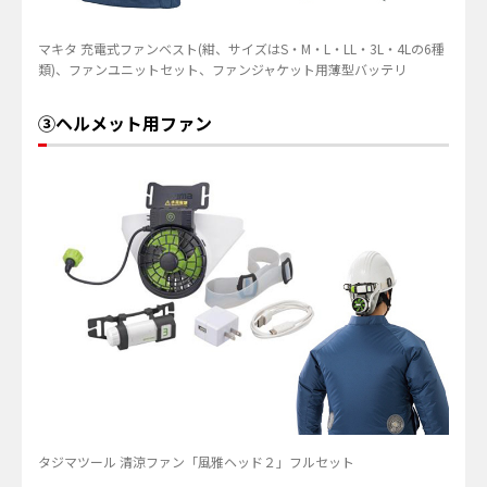
マキタ 充電式ファンベスト(紺、サイズはS・M・L・LL・3L・4Lの6種
類)、ファンユニットセット、ファンジャケット用薄型バッテリ
③ヘルメット用ファン
タジマツール 清涼ファン「風雅ヘッド２」フルセット