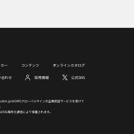
ーカー
コンテンツ
オンラインカタログ
い合わせ
採用情報
公式SNS
otsushin.jpはGMOグローバルサインの企業認証サービスを受けて
。
はSSL暗号化通信により保護されます。