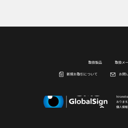
取扱製品
取扱メ
新規お取引について
お問
hiran
おります
個人情報