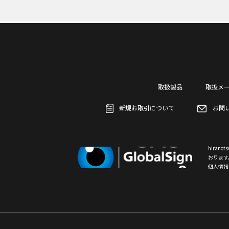
取扱製品
取扱メ
新規お取引について
お問
hiran
おります
個人情報