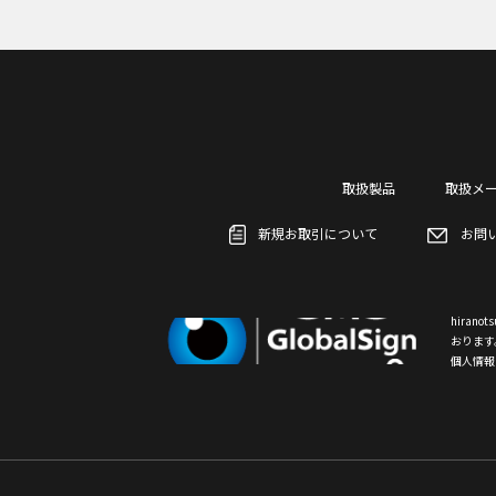
取扱製品
取扱メ
新規お取引について
お問
hiran
おります
個人情報