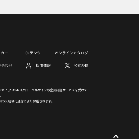
ーカー
コンテンツ
オンラインカタログ
い合わせ
採用情報
公式SNS
otsushin.jpはGMOグローバルサインの企業認証サービスを受けて
。
はSSL暗号化通信により保護されます。