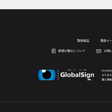
取扱製品
取扱メ
新規お取引について
お問
hiran
おります
個人情報