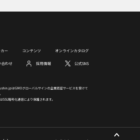
ーカー
コンテンツ
オンラインカタログ
い合わせ
採用情報
公式SNS
otsushin.jpはGMOグローバルサインの企業認証サービスを受けて
。
はSSL暗号化通信により保護されます。