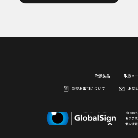
取扱製品
取扱メ
新規お取引について
お問
hiran
おります
個人情報