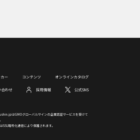
ーカー
コンテンツ
オンラインカタログ
い合わせ
採用情報
公式SNS
otsushin.jpはGMOグローバルサインの企業認証サービスを受けて
。
はSSL暗号化通信により保護されます。